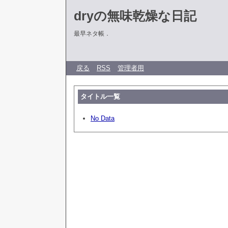
dryの無味乾燥な日記
最早ネタ帳．
戻る
RSS
管理者用
タイトル一覧
No Data