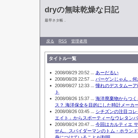
dryの無味乾燥な日記
最早ネタ帳．
戻る
RSS
管理者用
タイトル一覧
2008/08/29 20:52 ...
あーだるい
2008/08/28 22:57 ...
バーゲンじゃん，何
2008/08/27 12:33 ...
憧れのデスタムーア
ト
2008/08/26 15:37 ...
海洋廃棄物からつく
ス？ 海洋保全を目的にした時計メーカ
2008/08/26 03:45 ...
シチズンの注目コレ
エイト」からスポーティーなウレタンバ
2008/08/24 20:47 ...
今回はカルティエ 
せん。スパイダーマンのトム・ホランド
身につけていることが判明。