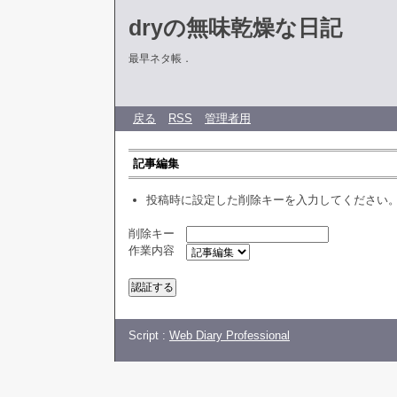
dryの無味乾燥な日記
最早ネタ帳．
戻る
RSS
管理者用
記事編集
投稿時に設定した削除キーを入力してください
削除キー
作業内容
Script :
Web Diary Professional